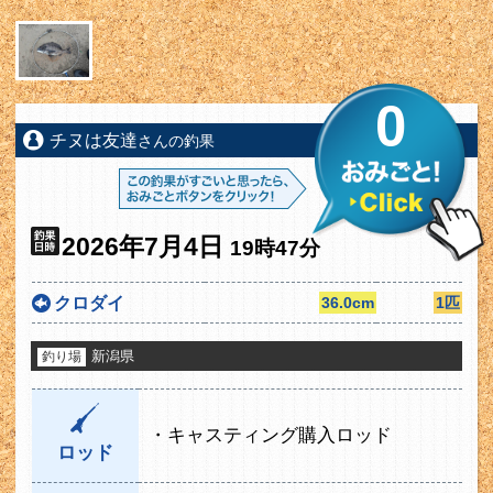
0
チヌは友達
さんの釣果
2026年7月4日
19時47分
クロダイ
36.0cm
1匹
新潟県
釣り場
・キャスティング購入ロッド
ロッド