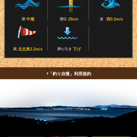
潮
中潮
潮位
29cm
波
西0.2m/s
風
北北東2.2m/s
満ち引き
下げ
「釣り自慢」利用規約