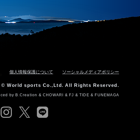
個人情報保護について
ソーシャルメディアポリシー
 © World sports Co.,Ltd. All Rights Reserved.
uced by
B.Creation
&
CHOWARI
&
FJ
&
TIDE
&
FUNEMAGA
cebook
instagram
twitter
line