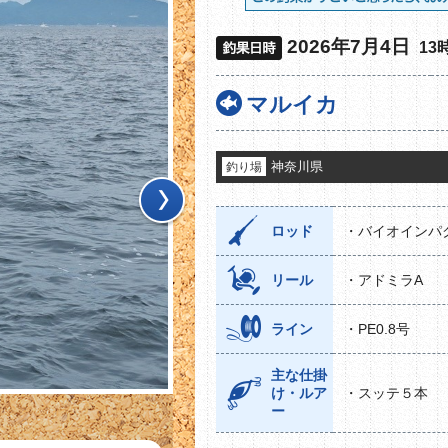
2026年7月4日
13
マルイカ
神奈川県
釣り場
ロッド
・バイオインパ
Next
リール
・アドミラA
ライン
・PE0.8号
主な仕掛
け・ルア
・スッテ５本
ー