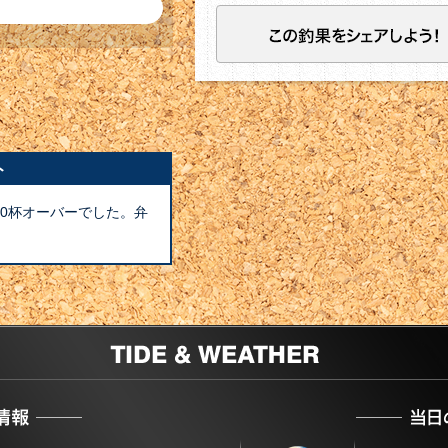
弁慶サイズ含め2
ト
0杯オーバーでした。弁