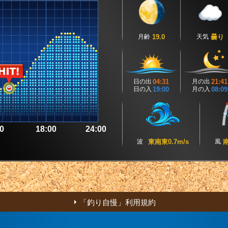
月齢
19.0
天気
曇り
日の出
04:31
月の出
21:41
日の入
19:00
月の入
08:09
0
18:00
24:00
波
東南東0.7m/s
風
南
「釣り自慢」利用規約