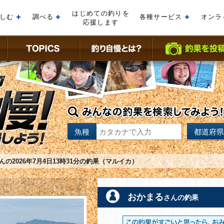
はじめての釣りを
しむ
調べる
各種サービス
オンラ
開く
開く
開く
応援します
魚種
都道府県
の2026年7月4日13時31分の釣果（マルイカ）
おかまる
さんの釣果