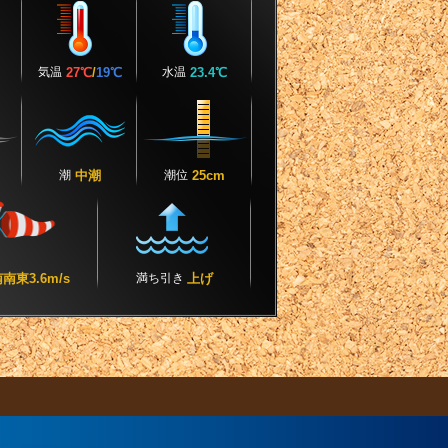
気温
27℃
/
19℃
水温
23.4℃
潮
中潮
潮位
25cm
南東3.6m/s
満ち引き
上げ