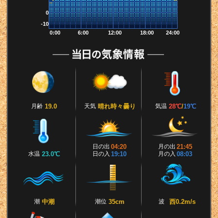
0
-10
0:00
6:00
12:00
18:00
24:00
月齢
19.0
天気
晴れ時々曇り
気温
28℃
/
19℃
日の出
04:20
月の出
21:45
水温
23.0℃
日の入
19:10
月の入
08:03
潮
中潮
潮位
35cm
波
西0.2m/s