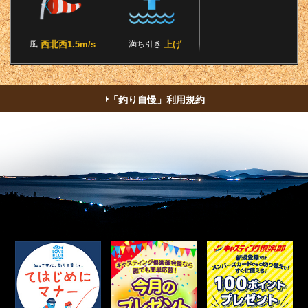
風
西北西1.5m/s
満ち引き
上げ
「釣り自慢」利用規約