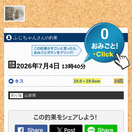
0
ふじちゃん
さんの釣果
2026年7月4日
13時40分
キス
10.0～19.0cm
23匹
山形県
釣り場