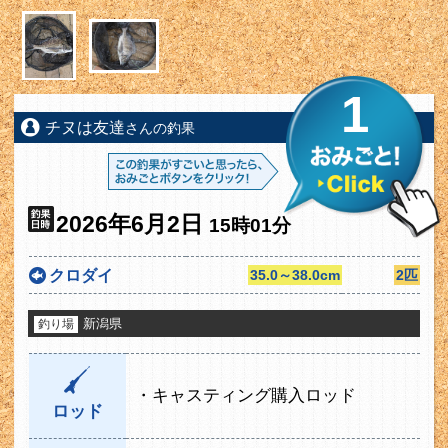
1
チヌは友達
さんの釣果
2026年6月2日
15時01分
クロダイ
35.0～38.0cm
2匹
新潟県
釣り場
・キャスティング購入ロッド
ロッド