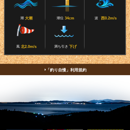
潮
大潮
潮位
34cm
波
西0.2m/s
風
北2.0m/s
満ち引き
下げ
「釣り自慢」利用規約